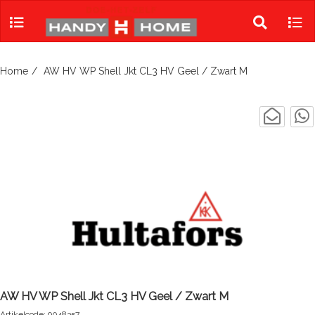
Skip
to
Toggle
Tog
content
search
navi
Home
AW HV WP Shell Jkt CL3 HV Geel / Zwart M
AW HV WP Shell Jkt CL3 HV Geel / Zwart M
Artikelcode: 9048357