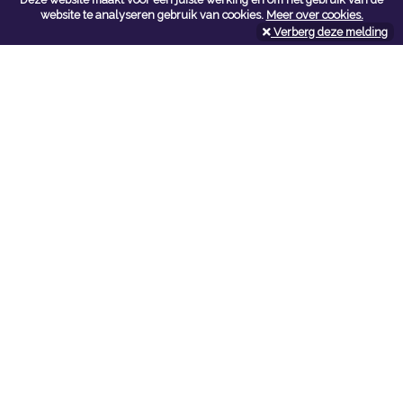
Contacteer ons
website te analyseren gebruik van cookies.
Meer over cookies.
Verberg deze melding
Kerkstoel bouwmaterialen
Leopoldlei 54
2220 Heist Op Den Berg
Tel:
015/24.47.26
Fax: 015/24.02.02
info@kerkstoel-bouwmaterialen.be
Openingsuren toonzaal
Werkdagen:
08:00 - 12:00 en 13:00 - 18:00
Zaterdag:
09:00 - 12:00
Openingsuren doe-het-zelf
Werkdagen:
07:00 - 18:00
Zaterdag:
08:00 - 16:00