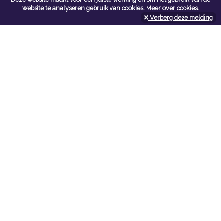
Contacteer ons
website te analyseren gebruik van cookies.
Meer over cookies.
Verberg deze melding
Kerkstoel bouwmaterialen
Leopoldlei 54
2220 Heist Op Den Berg
Tel:
015/24.47.26
Fax: 015/24.02.02
info@kerkstoel-bouwmaterialen.be
Openingsuren toonzaal
Werkdagen:
08:00 - 12:00 en 13:00 - 18:00
Zaterdag:
09:00 - 12:00
Openingsuren doe-het-zelf
Werkdagen:
07:00 - 18:00
Zaterdag:
08:00 - 16:00