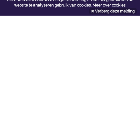
Contacteer ons
website te analyseren gebruik van cookies.
Meer over cookies.
Verberg deze melding
Kerkstoel bouwmaterialen
Leopoldlei 54
2220 Heist Op Den Berg
Tel:
015/24.47.26
Fax: 015/24.02.02
info@kerkstoel-bouwmaterialen.be
Openingsuren toonzaal
Werkdagen:
08:00 - 12:00 en 13:00 - 18:00
Zaterdag:
09:00 - 12:00
Openingsuren doe-het-zelf
Werkdagen:
07:00 - 18:00
Zaterdag:
08:00 - 16:00