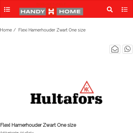
Skip
to
Toggle
Tog
content
search
navi
Home
Flexi Hamerhouder Zwart One size
Flexi Hamerhouder Zwart One size
Artikelcode: 9046394