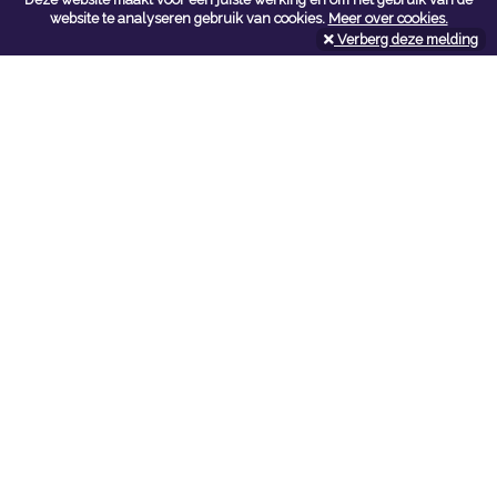
Contacteer ons
website te analyseren gebruik van cookies.
Meer over cookies.
Verberg deze melding
Kerkstoel bouwmaterialen
Leopoldlei 54
2220 Heist Op Den Berg
Tel:
015/24.47.26
Fax: 015/24.02.02
info@kerkstoel-bouwmaterialen.be
Openingsuren toonzaal
Werkdagen:
08:00 - 12:00 en 13:00 - 18:00
Zaterdag:
09:00 - 12:00
Openingsuren doe-het-zelf
Werkdagen:
07:00 - 18:00
Zaterdag:
08:00 - 16:00