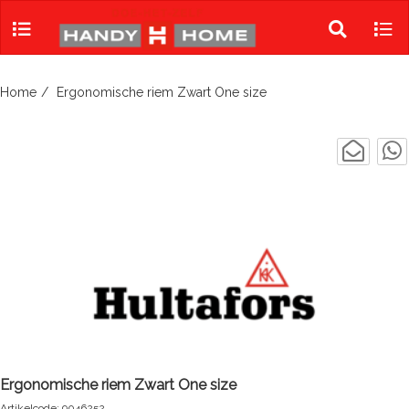
Skip
to
Toggle
Tog
content
search
navi
Home
Ergonomische riem Zwart One size
Ergonomische riem Zwart One size
Artikelcode: 9046252