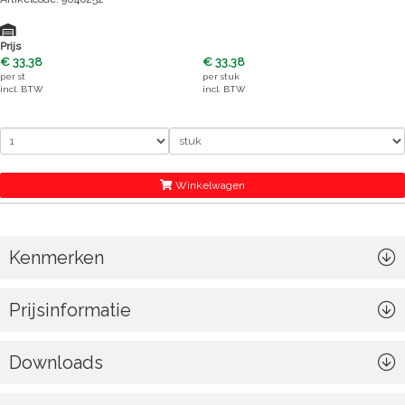
Prijs
€ 33,38
€ 33,38
per
st
per
stuk
incl. BTW
incl. BTW
Winkelwagen
Kenmerken
Prijsinformatie
Downloads