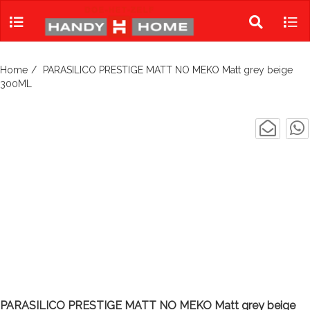
Skip
to
Toggle
Tog
content
search
navi
Home
PARASILICO PRESTIGE MATT NO MEKO Matt grey beige
300ML
PARASILICO PRESTIGE MATT NO MEKO Matt grey beige