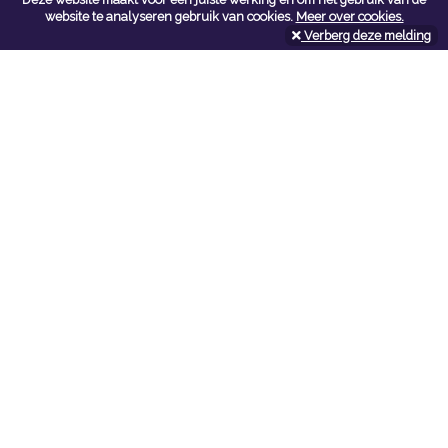
Contacteer ons
website te analyseren gebruik van cookies.
Meer over cookies.
Verberg deze melding
Kerkstoel bouwmaterialen
Leopoldlei 54
2220 Heist Op Den Berg
Tel:
015/24.47.26
Fax: 015/24.02.02
info@kerkstoel-bouwmaterialen.be
Openingsuren toonzaal
Werkdagen:
08:00 - 12:00 en 13:00 - 18:00
Zaterdag:
09:00 - 12:00
Openingsuren doe-het-zelf
Werkdagen:
07:00 - 18:00
Zaterdag:
08:00 - 16:00