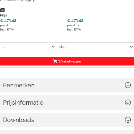
Prijs
€ 473,42
€ 473,42
per
st
per
stuk
incl. BTW
incl. BTW
Winkelwagen
Kenmerken
Prijsinformatie
Downloads