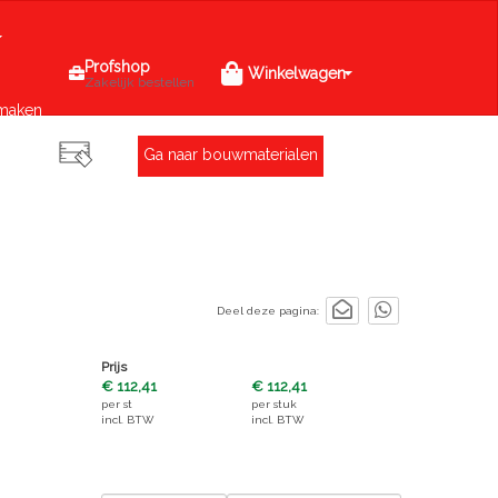
Profshop
Winkelwagen
Zakelijk bestellen
maken
Ga naar bouwmaterialen
Deel deze pagina:
Prijs
€ 112,41
€ 112,41
per
st
per
stuk
incl. BTW
incl. BTW