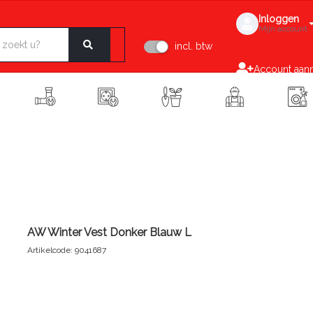
Inloggen
Mijn account
incl. btw
Account aan
AW Winter Vest Donker Blauw L
Artikelcode: 9041687