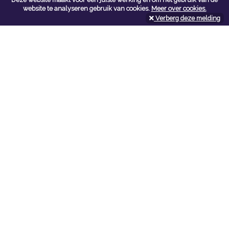
Contacteer ons
website te analyseren gebruik van cookies.
Meer over cookies.
Verberg deze melding
Kerkstoel bouwmaterialen
Leopoldlei 54
2220 Heist Op Den Berg
Tel:
015/24.47.26
Fax: 015/24.02.02
info@kerkstoel-bouwmaterialen.be
Openingsuren toonzaal
Werkdagen:
08:00 - 12:00 en 13:00 - 18:00
Zaterdag:
09:00 - 12:00
Openingsuren doe-het-zelf
Werkdagen:
07:00 - 18:00
Zaterdag:
08:00 - 16:00