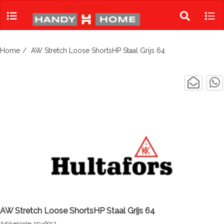
Skip
to
Toggle
Tog
content
search
navi
Home
AW Stretch Loose ShortsHP Staal Grijs 64
AW Stretch Loose ShortsHP Staal Grijs 64
Artikelcode: 9046917