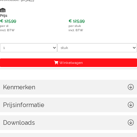
Prijs
€ 125,99
€ 125,99
per
st
per
stuk
incl. BTW
incl. BTW
Winkelwagen
Kenmerken
Prijsinformatie
Downloads