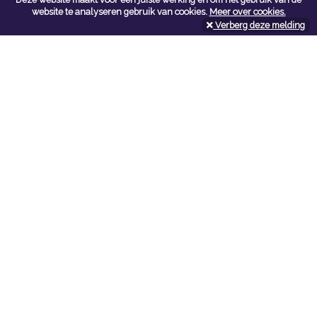
Contacteer ons
website te analyseren gebruik van cookies.
Meer over cookies.
Verberg deze melding
Kerkstoel bouwmaterialen
Leopoldlei 54
2220 Heist Op Den Berg
Tel:
015/24.47.26
Fax: 015/24.02.02
info@kerkstoel-bouwmaterialen.be
Openingsuren toonzaal
Werkdagen:
08:00 - 12:00 en 13:00 - 18:00
Zaterdag:
09:00 - 12:00
Openingsuren doe-het-zelf
Werkdagen:
07:00 - 18:00
Zaterdag:
08:00 - 16:00