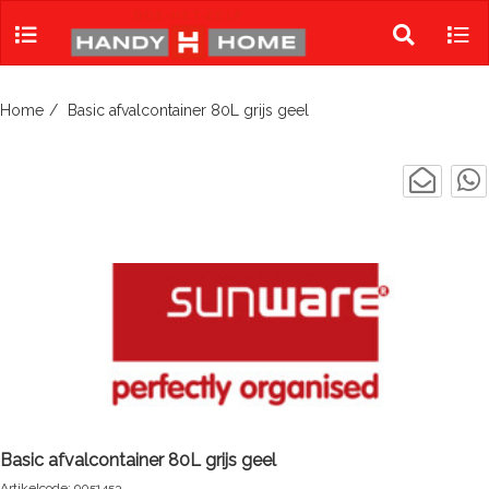
Skip
to
Toggle
Tog
content
search
navi
Home
Basic afvalcontainer 80L grijs geel
Basic afvalcontainer 80L grijs geel
Artikelcode: 9051453