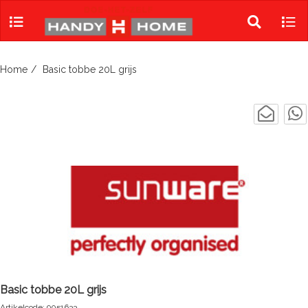
Skip
to
Toggle
Tog
content
search
navi
Home
Basic tobbe 20L grijs
Basic tobbe 20L grijs
Artikelcode: 9051633