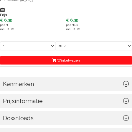
Prijs
€ 8,99
€ 8,99
per
st
per
stuk
incl. BTW
incl. BTW
Winkelwagen
Kenmerken
Prijsinformatie
Downloads