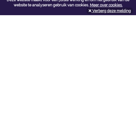
Contacteer ons
website te analyseren gebruik van cookies.
Meer over cookies.
Verberg deze melding
Kerkstoel bouwmaterialen
Leopoldlei 54
2220 Heist Op Den Berg
Tel:
015/24.47.26
Fax: 015/24.02.02
info@kerkstoel-bouwmaterialen.be
Openingsuren toonzaal
Werkdagen:
08:00 - 12:00 en 13:00 - 18:00
Zaterdag:
09:00 - 12:00
Openingsuren doe-het-zelf
Werkdagen:
07:00 - 18:00
Zaterdag:
08:00 - 16:00