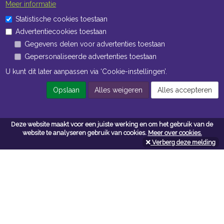
Meer informatie
Statistische cookies toestaan
Advertentiecookies toestaan
Gegevens delen voor advertenties toestaan
Gepersonaliseerde advertenties toestaan
U kunt dit later aanpassen via ‘Cookie-instellingen’.
Opslaan
Alles weigeren
Alles accepteren
Deze website maakt voor een juiste werking en om het gebruik van de
website te analyseren gebruik van cookies.
Meer over cookies.
Verberg deze melding
Contacteer ons
Kerkstoel bouwmaterialen
Leopoldlei 54
2220 Heist Op Den Berg
Tel:
015/24.47.26
Fax: 015/24.02.02
info@kerkstoel-bouwmaterialen.be