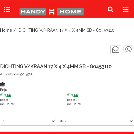
Skip
to
Toggle
Tog
content
search
navi
Home
DICHTING V/KRAAN 17 X 4 X 4MM SB - 80453110
DICHTING V/KRAAN 17 X 4 X 4MM SB - 80453110
Artikelcode: 9045748
Prijs
€ 1,59
€ 1,59
per
st
per
stuk
incl. BTW
incl. BTW