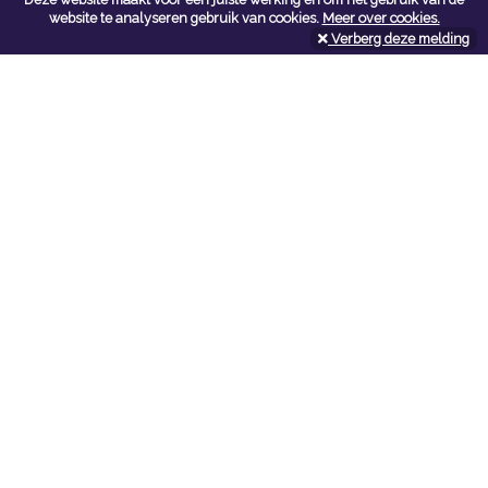
Contacteer ons
website te analyseren gebruik van cookies.
Meer over cookies.
Verberg deze melding
Kerkstoel bouwmaterialen
Leopoldlei 54
2220 Heist Op Den Berg
Tel:
015/24.47.26
Fax: 015/24.02.02
info@kerkstoel-bouwmaterialen.be
Openingsuren toonzaal
Werkdagen:
08:00 - 12:00 en 13:00 - 18:00
Zaterdag:
09:00 - 12:00
Openingsuren doe-het-zelf
Werkdagen:
07:00 - 18:00
Zaterdag:
08:00 - 16:00