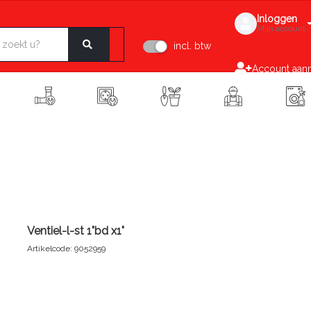
Inloggen
Mijn account
incl. btw
Account aan
Ventiel-l-st 1"bd x1"
Artikelcode: 9052959