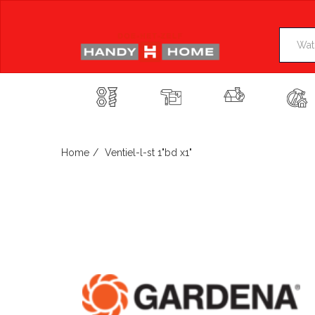
Skip
to
content
Home
Ventiel-l-st 1"bd x1"