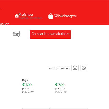
Profshop
Winkelwagen
Zakelijk bestellen
maken
Ga naar bouwmaterialen
Deel deze pagina:
Prijs
€ 7,99
€ 7,99
per
st
per
stuk
incl. BTW
incl. BTW