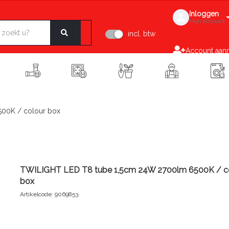
Inloggen
Mijn account
incl. btw
Account aan
00K / colour box
TWILIGHT LED T8 tube 1,5cm 24W 2700lm 6500K / c
box
Artikelcode: 9069853