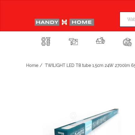
Skip
to
content
Home
TWILIGHT LED T8 tube 1,5cm 24W 2700lm 65