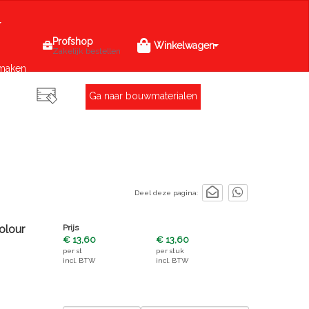
Profshop
Winkelwagen
Zakelijk bestellen
maken
Ga naar bouwmaterialen
Deel deze pagina:
olour
Prijs
€ 13,60
€ 13,60
per
st
per
stuk
incl. BTW
incl. BTW