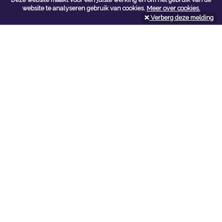
Contacteer ons
website te analyseren gebruik van cookies.
Meer over cookies.
Verberg deze melding
Kerkstoel bouwmaterialen
Leopoldlei 54
2220 Heist Op Den Berg
Tel:
015/24.47.26
Fax: 015/24.02.02
info@kerkstoel-bouwmaterialen.be
Openingsuren toonzaal
Werkdagen:
08:00 - 12:00 en 13:00 - 18:00
Zaterdag:
09:00 - 12:00
Openingsuren doe-het-zelf
Werkdagen:
07:00 - 18:00
Zaterdag:
08:00 - 16:00