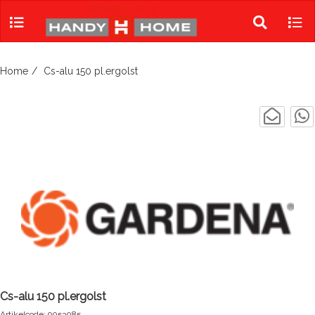
Skip
to
Toggle
Tog
content
search
navi
Home
Cs-alu 150 pl.ergolst
Cs-alu 150 pl.ergolst
Artikelcode: 9053085