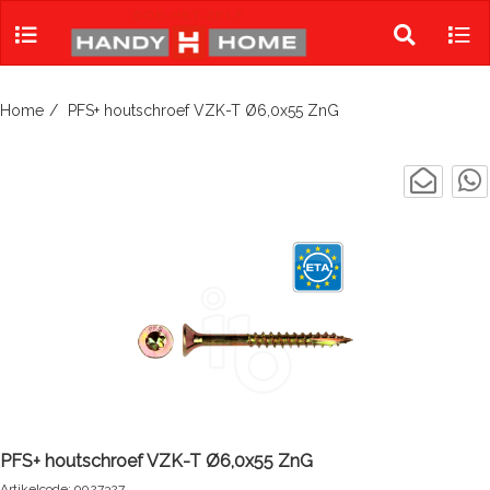
Skip
to
Toggle
Tog
content
search
navi
Home
PFS+ houtschroef VZK-T Ø6,0x55 ZnG
PFS+ houtschroef VZK-T Ø6,0x55 ZnG
Artikelcode: 9027327