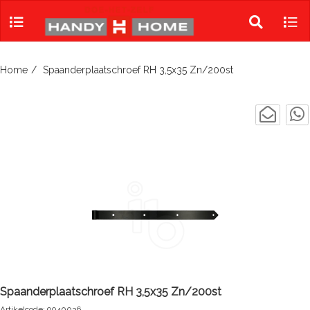
Skip
to
Toggle
Tog
content
search
navi
Home
Spaanderplaatschroef RH 3,5x35 Zn/200st
Spaanderplaatschroef RH 3,5x35 Zn/200st
Artikelcode: 9040036