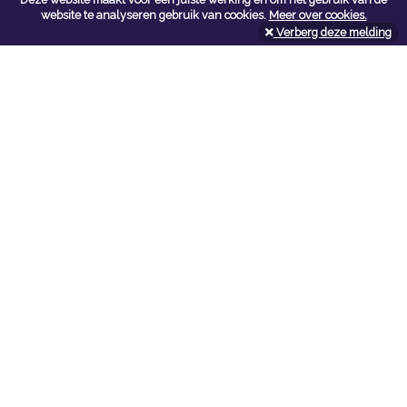
Contacteer ons
website te analyseren gebruik van cookies.
Meer over cookies.
Verberg deze melding
Kerkstoel bouwmaterialen
Leopoldlei 54
2220 Heist Op Den Berg
Tel:
015/24.47.26
Fax: 015/24.02.02
info@kerkstoel-bouwmaterialen.be
Openingsuren toonzaal
Werkdagen:
08:00 - 12:00 en 13:00 - 18:00
Zaterdag:
09:00 - 12:00
Openingsuren doe-het-zelf
Werkdagen:
07:00 - 18:00
Zaterdag:
08:00 - 16:00