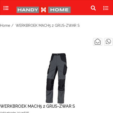
Skip
to
Toggle
Tog
content
search
navi
Home
WERKBROEK MACH5 2 GRIJS-ZWAR S
WERKBROEK MACH5 2 GRIJS-ZWAR S
Artikelcode: 9035676