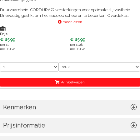
Duurzaamheid: CORDURA® versterkingen voor optimale slijtvastheid.
Drievoudig gestikt om het risico op scheuren te beperken. Overdekte
ritssluiting om het risico op krassen te voorkomen | Zichtbaarheid:
meer lezen
Reflecterende biezen voor meer zichtbaarheid 's nachts | Compatibiliteit:
Kan worden geassocieerd met alle kleding van het gelijknamige
Prijs
assortiment
€ 85,99
€ 85,99
per
st
per
stuk
incl. BTW
incl. BTW
Winkelwagen
Kenmerken
Prijsinformatie