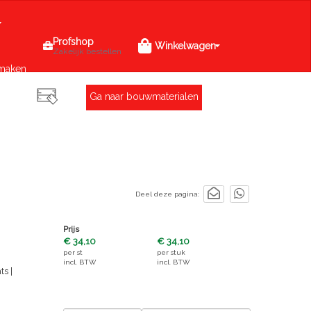
Profshop
Winkelwagen
Zakelijk bestellen
maken
Ga naar bouwmaterialen
Deel deze pagina:
Prijs
€ 34,10
€ 34,10
per
st
per
stuk
incl. BTW
incl. BTW
s |