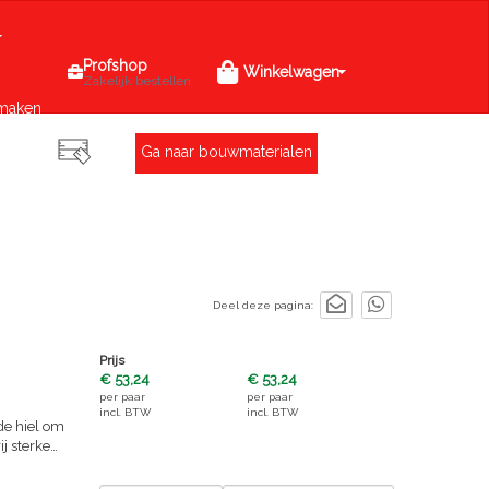
Profshop
Winkelwagen
Zakelijk bestellen
maken
Ga naar bouwmaterialen
Deel deze pagina:
Prijs
€ 53,24
€ 53,24
per
paar
per
paar
incl. BTW
incl. BTW
 de hiel om
j sterke
g voor
oor de