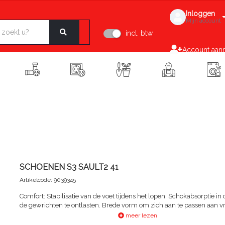
Inloggen
Mijn account
incl. btw
Account aan
SCHOENEN S3 SAULT2 41
Artikelcode: 9039345
Comfort: Stabilisatie van de voet tijdens het lopen. Schokabsorptie in
de gewrichten te ontlasten. Brede vorm om zich aan te passen aan vri
voetmorfologieën. Buitenzool met dubbele dichtheid. Gevoerde kraa
meer lezen
comfort en ondersteuning van de enkel | Prestaties: Grote stabiliteit d