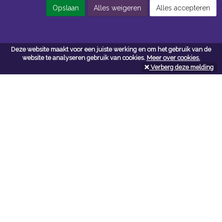
Opslaan
Alles weigeren
Alles accepteren
Contacteer ons
Deze website maakt voor een juiste werking en om het gebruik van de
website te analyseren gebruik van cookies.
Meer over cookies.
Kerkstoel bouwmaterialen
Verberg deze melding
Leopoldlei 54
2220 Heist Op Den Berg
Tel:
015/24.47.26
Fax: 015/24.02.02
info@kerkstoel-bouwmaterialen.be
Openingsuren toonzaal
Werkdagen:
08:00 - 12:00 en 13:00 - 18:00
Zaterdag:
09:00 - 12:00
Openingsuren doe-het-zelf