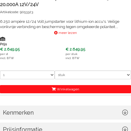
20.000A 12V/24V
Artikelcode: 9053323
6.250 ampère 12/24 Volt jumpstarter voor lithium-ion accu's. Veilige
vonkvrije verbinding en bescherming tegen omgekeerde polariteit.
Ingebouwde Voltmeter, voedingen voor het opladen van 12V en USB
meer lezen
apparaten en LED-lamp met 7 functies.
Prijs
€ 2.649,95
€ 2.649,95
per
st
per
stuk
incl. BTW
incl. BTW
Winkelwagen
Kenmerken
Prijsinformatie