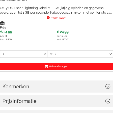
Celly USB naar Lightning kabel MFI. Gelijktijdig opladen en gegevens
overdragen tot 1 GB per seconde. Kabel gecoat in nylon met een lengte van
1 meter met L aansluiting. Nylon kabel gaat tot 10x langer mee dan de
meer lezen
standaard kabels.
Prijs
€ 24,99
€ 24,99
per
st
per
stuk
incl. BTW
incl. BTW
Winkelwagen
Kenmerken
Prijsinformatie