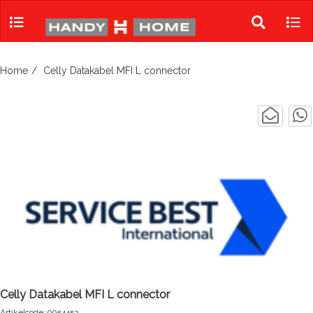
Skip
to
Toggle
Tog
content
search
navi
Home
Celly Datakabel MFI L connector
Celly Datakabel MFI L connector
Artikelcode: 9054453