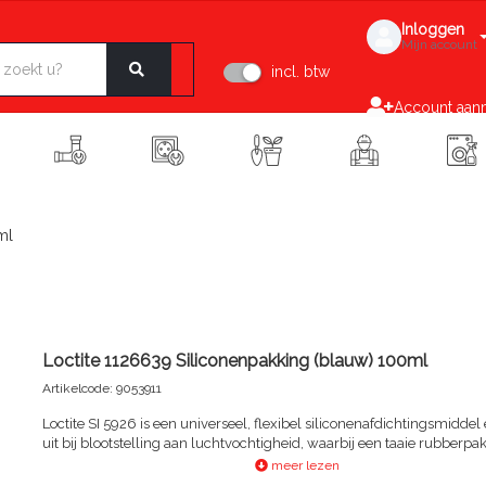
Inloggen
Mijn account
incl. btw
Account aan
ml
Loctite 1126639 Siliconenpakking (blauw) 100ml
Artikelcode: 9053911
Loctite SI 5926 is een universeel, flexibel siliconenafdichtingsmiddel
uit bij blootstelling aan luchtvochtigheid, waarbij een taaie rubberpa
wordt gevormd. Dit product is bestand tegen slijtage, weersomstan
meer lezen
en grote temperatuurverschillen zonder dat het hard wordt, krimpt of