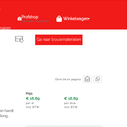
Profshop
Winkelwagen
Zakelijk bestellen
maken
Ga naar bouwmaterialen
Deel deze pagina:
Prijs
€ 18,89
€ 18,89
per
st
per
stuk
incl. BTW
incl. BTW
 en hardt
kking
digheden
 scheurt.