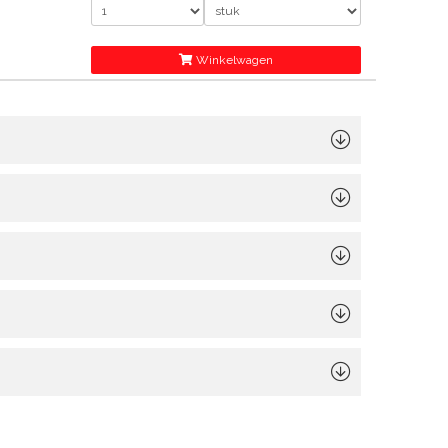
ksels,
en en
singen met
Winkelwagen