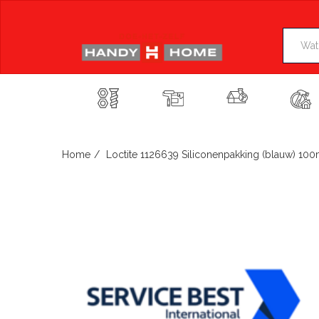
Skip
to
content
Home
Loctite 1126639 Siliconenpakking (blauw) 100