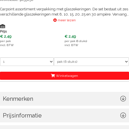
Carpoint assortiment verpakking met glaszekeringen. De set bestaat uit zes
verschillende glaszekeringen met 8, 10, 15, 20, 25 en 30 ampère. Vervang
de kapotte zekering altijd voor een zekering met hetzelfde Amperage zoals
meer lezen
staat aangegeven op het uiteinde van de glaszekering.
Prijs
€ 2,49
€ 2,49
per
pak
per
pak (6 stuks)
incl. BTW
incl. BTW
Winkelwagen
Kenmerken
Prijsinformatie