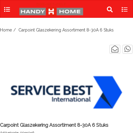
Skip
to
Toggle
Tog
content
search
navi
Home
Carpoint Glaszekering Assortiment 8-30A 6 Stuks
Carpoint Glaszekering Assortiment 8-30A 6 Stuks
Artikelcode: 9055056