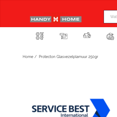
Skip
to
content
Home
Protecton Glasvezelplamuur 250gr