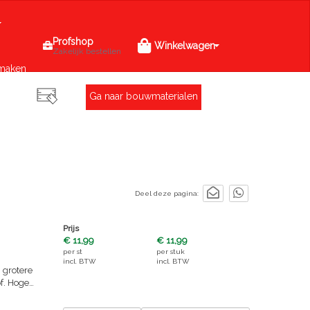
Profshop
Winkelwagen
Zakelijk bestellen
maken
Ga naar bouwmaterialen
Deel deze pagina:
Prijs
€ 11,99
€ 11,99
per
st
per
stuk
incl. BTW
incl. BTW
 grotere
f. Hoge
invloeden.