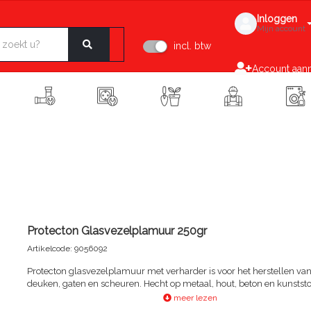
Inloggen
Mijn account
incl. btw
Account aan
Protecton Glasvezelplamuur 250gr
Artikelcode: 9056092
Protecton glasvezelplamuur met verharder is voor het herstellen van
deuken, gaten en scheuren. Hecht op metaal, hout, beton en kunststo
vulkracht en slagvastheid en is bestand tegen chemicaliën en weers
meer lezen
Inhoud 250 gram.