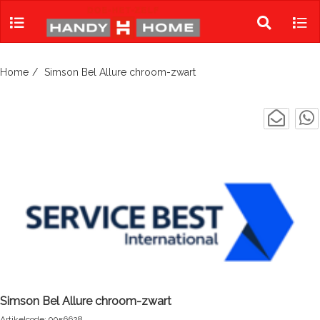
Skip
to
Toggle
Tog
content
search
navi
Home
Simson Bel Allure chroom-zwart
Simson Bel Allure chroom-zwart
Artikelcode: 9056628