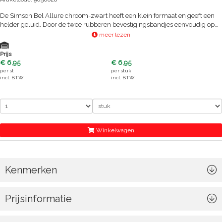
De Simson Bel Allure chroom-zwart heeft een klein formaat en geeft een
helder geluid. Door de twee rubberen bevestigingsbandjes eenvoudig op
vrijwel iedere fiets te bevestigen zonder gereedschap.
meer lezen
Prijs
€ 6,95
€ 6,95
per
st
per
stuk
incl. BTW
incl. BTW
Winkelwagen
Kenmerken
Prijsinformatie