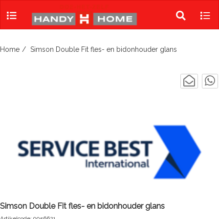
Skip
to
Toggle
Tog
content
search
navi
Home
Simson Double Fit fles- en bidonhouder glans
Simson Double Fit fles- en bidonhouder glans
Artikelcode: 9056621