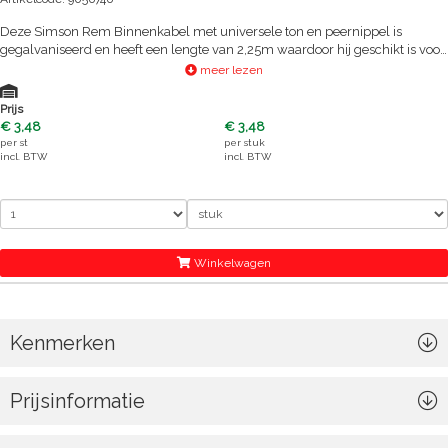
Deze Simson Rem Binnenkabel met universele ton en peernippel is
gegalvaniseerd en heeft een lengte van 2,25m waardoor hij geschikt is voor
zowel voor- als achterrem.
meer lezen
Prijs
€ 3,48
€ 3,48
per
st
per
stuk
incl. BTW
incl. BTW
Winkelwagen
Kenmerken
Prijsinformatie