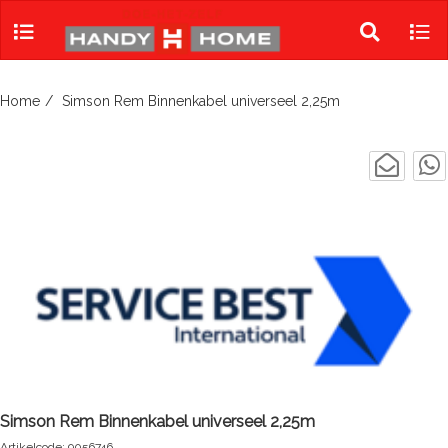
Skip
to
Toggle
Tog
content
search
navi
Home
Simson Rem Binnenkabel universeel 2,25m
Simson Rem Binnenkabel universeel 2,25m
Artikelcode: 9056746