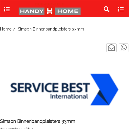
Skip
to
Toggle
Tog
content
search
navi
Home
Simson Binnenbandpleisters 33mm
Simson Binnenbandpleisters 33mm
Artikelcode: 9056819