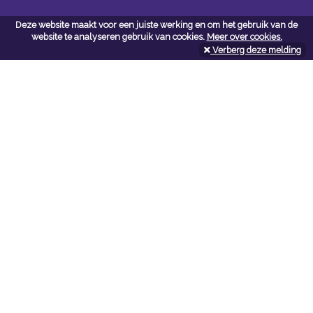
Deze website maakt voor een juiste werking en om het gebruik van de
Contacteer ons
website te analyseren gebruik van cookies.
Meer over cookies.
Kerkstoel bouwmaterialen
Verberg deze melding
Leopoldlei 54
2220 Heist Op Den Berg
Tel:
015/24.47.26
Fax: 015/24.02.02
info@kerkstoel-bouwmaterialen.be
Openingsuren toonzaal
Werkdagen:
08:00 - 12:00 en 13:00 - 18:00
Zaterdag:
09:00 - 12:00
Openingsuren doe-het-zelf
Werkdagen:
07:00 - 18:00