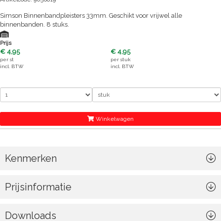
Simson Binnenbandpleisters 33mm. Geschikt voor vrijwel alle
binnenbanden. 8 stuks.
Prijs
€ 4,95
€ 4,95
per
st
per
stuk
incl. BTW
incl. BTW
Winkelwagen
Kenmerken
Prijsinformatie
Downloads