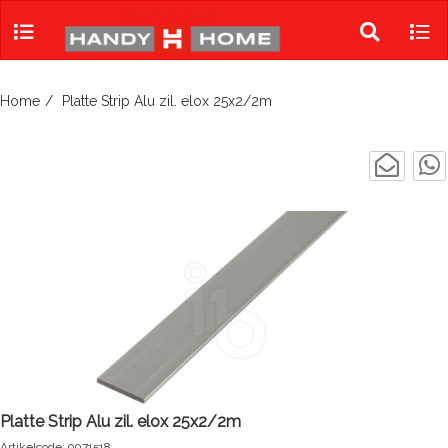
Skip
to
Toggle
Tog
content
search
navi
Home
Platte Strip Alu zil. elox 25x2/2m
Platte Strip Alu zil. elox 25x2/2m
Artikelcode: 9071518