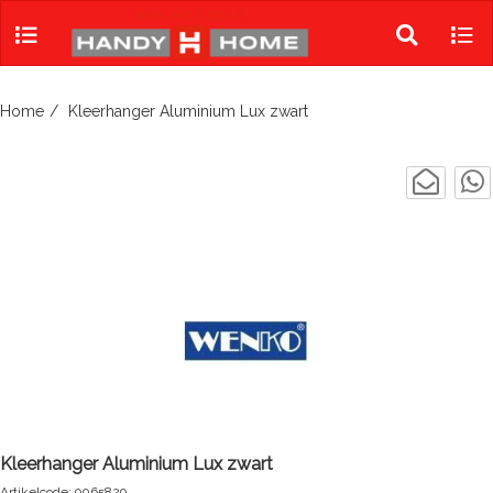
Skip
to
Toggle
Tog
content
search
navi
Home
Kleerhanger Aluminium Lux zwart
Kleerhanger Aluminium Lux zwart
Artikelcode: 9065829