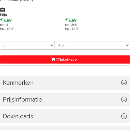
Prijs
€ 5,99
€ 5,99
per
st
per
stuk
incl. BTW
incl. BTW
Winkelwagen
Kenmerken
Prijsinformatie
Downloads