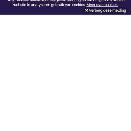
Contacteer ons
website te analyseren gebruik van cookies.
Meer over cookies.
Verberg deze melding
Kerkstoel bouwmaterialen
Leopoldlei 54
2220 Heist Op Den Berg
Tel:
015/24.47.26
Fax: 015/24.02.02
info@kerkstoel-bouwmaterialen.be
Openingsuren toonzaal
Werkdagen:
08:00 - 12:00 en 13:00 - 18:00
Zaterdag:
09:00 - 12:00
Openingsuren doe-het-zelf
Werkdagen:
07:00 - 18:00
Zaterdag:
08:00 - 16:00