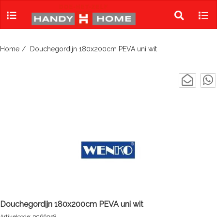
Skip
to
Toggle
Tog
content
search
navi
Home
Douchegordijn 180x200cm PEVA uni wit
Douchegordijn 180x200cm PEVA uni wit
Artikelcode: 9066058