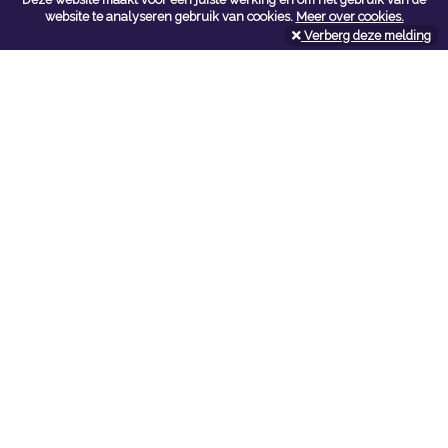
Contacteer ons
website te analyseren gebruik van cookies.
Meer over cookies.
Verberg deze melding
Kerkstoel bouwmaterialen
Leopoldlei 54
2220 Heist Op Den Berg
Tel:
015/24.47.26
Fax: 015/24.02.02
info@kerkstoel-bouwmaterialen.be
Openingsuren toonzaal
Werkdagen:
08:00 - 12:00 en 13:00 - 18:00
Zaterdag:
09:00 - 12:00
Openingsuren doe-het-zelf
Werkdagen:
07:00 - 18:00
Zaterdag:
08:00 - 16:00