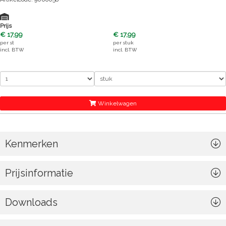
Prijs
€ 17,99
€ 17,99
per
st
per
stuk
incl. BTW
incl. BTW
Winkelwagen
Kenmerken
Prijsinformatie
Downloads