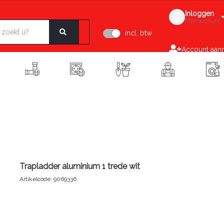
Inloggen
Mijn account
incl. btw
Account aan
Trapladder aluminium 1 trede wit
Artikelcode: 9069336