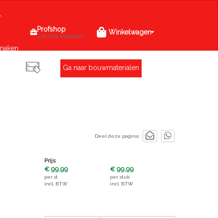
Profshop
Winkelwagen
Zakelijk bestellen
maken
Ga naar bouwmaterialen
Deel deze pagina:
Prijs
€ 99,99
€ 99,99
per
st
per
stuk
incl. BTW
incl. BTW