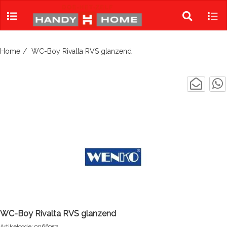
Skip
to
Toggle
Tog
content
search
navi
Home
WC-Boy Rivalta RVS glanzend
WC-Boy Rivalta RVS glanzend
Artikelcode: 9066952