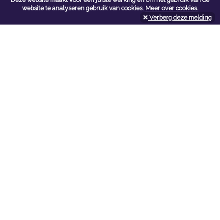
Contacteer ons
website te analyseren gebruik van cookies.
Meer over cookies.
Verberg deze melding
Kerkstoel bouwmaterialen
Leopoldlei 54
2220 Heist Op Den Berg
Tel:
015/24.47.26
Fax: 015/24.02.02
info@kerkstoel-bouwmaterialen.be
Openingsuren toonzaal
Werkdagen:
08:00 - 12:00 en 13:00 - 18:00
Zaterdag:
09:00 - 12:00
Openingsuren doe-het-zelf
Werkdagen:
07:00 - 18:00
Zaterdag:
08:00 - 16:00