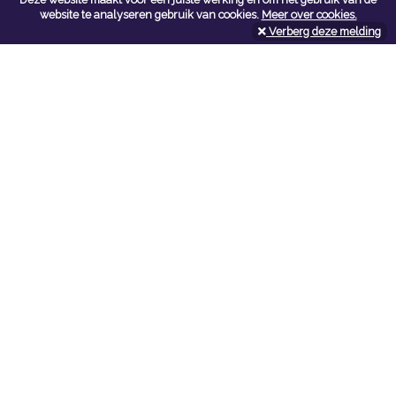
Contacteer ons
website te analyseren gebruik van cookies.
Meer over cookies.
Verberg deze melding
Kerkstoel bouwmaterialen
Leopoldlei 54
2220 Heist Op Den Berg
Tel:
015/24.47.26
Fax: 015/24.02.02
info@kerkstoel-bouwmaterialen.be
Openingsuren toonzaal
Werkdagen:
08:00 - 12:00 en 13:00 - 18:00
Zaterdag:
09:00 - 12:00
Openingsuren doe-het-zelf
Werkdagen:
07:00 - 18:00
Zaterdag:
08:00 - 16:00