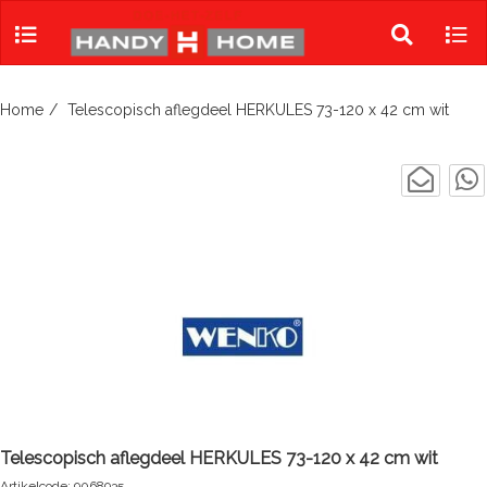
Skip
to
Toggle
Tog
content
search
navi
Home
Telescopisch aflegdeel HERKULES 73-120 x 42 cm wit
Telescopisch aflegdeel HERKULES 73-120 x 42 cm wit
Artikelcode: 9068935