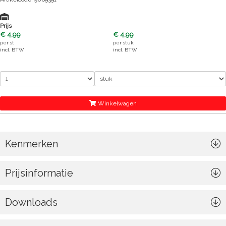
Prijs
€ 4,99
€ 4,99
per
st
per
stuk
incl. BTW
incl. BTW
Winkelwagen
Kenmerken
Prijsinformatie
Downloads