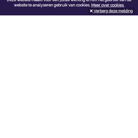
Contacteer ons
website te analyseren gebruik van cookies.
Meer over cookies.
Verberg deze melding
Kerkstoel bouwmaterialen
Leopoldlei 54
2220 Heist Op Den Berg
Tel:
015/24.47.26
Fax: 015/24.02.02
info@kerkstoel-bouwmaterialen.be
Openingsuren toonzaal
Werkdagen:
08:00 - 12:00 en 13:00 - 18:00
Zaterdag:
09:00 - 12:00
Openingsuren doe-het-zelf
Werkdagen:
07:00 - 18:00
Zaterdag:
08:00 - 16:00