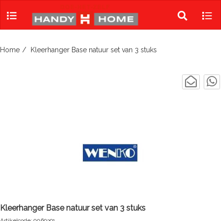
Skip
to
Toggle
Tog
content
search
navi
Home
Kleerhanger Base natuur set van 3 stuks
Kleerhanger Base natuur set van 3 stuks
Artikelcode: 9069391