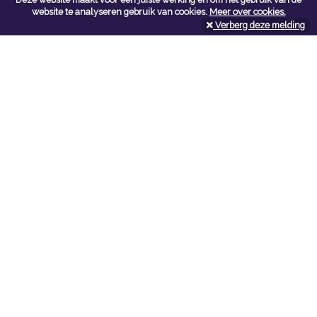
Contacteer ons
website te analyseren gebruik van cookies.
Meer over cookies.
Verberg deze melding
Kerkstoel bouwmaterialen
Leopoldlei 54
2220 Heist Op Den Berg
Tel:
015/24.47.26
Fax: 015/24.02.02
info@kerkstoel-bouwmaterialen.be
Openingsuren toonzaal
Werkdagen:
08:00 - 12:00 en 13:00 - 18:00
Zaterdag:
09:00 - 12:00
Openingsuren doe-het-zelf
Werkdagen:
07:00 - 18:00
Zaterdag:
08:00 - 16:00