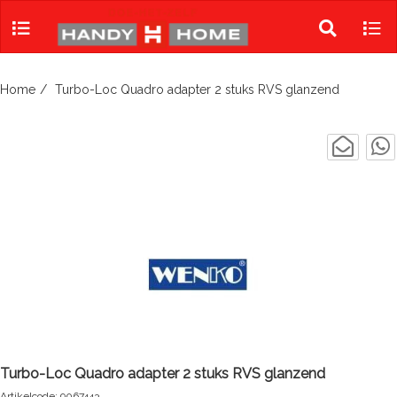
Skip
to
Toggle
Tog
content
search
navi
Home
Turbo-Loc Quadro adapter 2 stuks RVS glanzend
Turbo-Loc Quadro adapter 2 stuks RVS glanzend
Artikelcode: 9067443