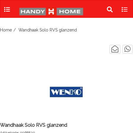
Skip
to
Toggle
Tog
content
search
navi
Home
Wandhaak Solo RVS glanzend
Wandhaak Solo RVS glanzend
Artikelcode: 9068820