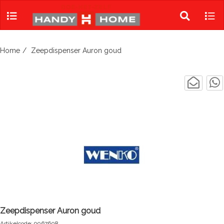
Skip
to
Toggle
Tog
content
search
navi
Home
Zeepdispenser Auron goud
Zeepdispenser Auron goud
Artikelcode: 9067608