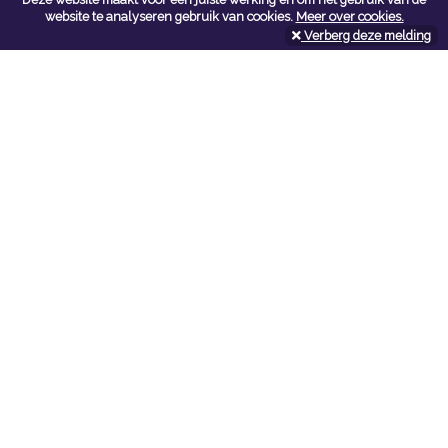
Contacteer ons
website te analyseren gebruik van cookies.
Meer over cookies.
Verberg deze melding
Kerkstoel bouwmaterialen
Leopoldlei 54
2220 Heist Op Den Berg
Tel:
015/24.47.26
Fax: 015/24.02.02
info@kerkstoel-bouwmaterialen.be
Openingsuren toonzaal
Werkdagen:
08:00 - 12:00 en 13:00 - 18:00
Zaterdag:
09:00 - 12:00
Openingsuren doe-het-zelf
Werkdagen:
07:00 - 18:00
Zaterdag:
08:00 - 16:00