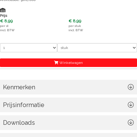
Prijs
€ 8,99
€ 8,99
per
st
per
stuk
incl. BTW
incl. BTW
Winkelwagen
Kenmerken
Prijsinformatie
Downloads