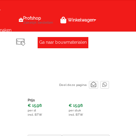
Profshop
Winkelwagen
Zakelijk bestellen
maken
Ga naar bouwmaterialen
Deel deze pagina:
Prijs
€ 15,98
€ 15,98
per
st
per
stuk
incl. BTW
incl. BTW