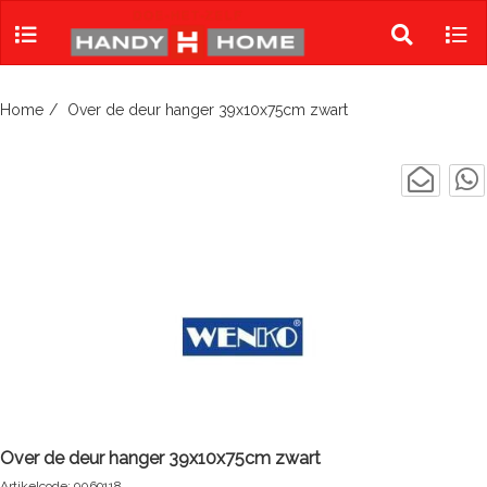
Skip
to
Toggle
Tog
content
search
navi
Home
Over de deur hanger 39x10x75cm zwart
Over de deur hanger 39x10x75cm zwart
Artikelcode: 9069118