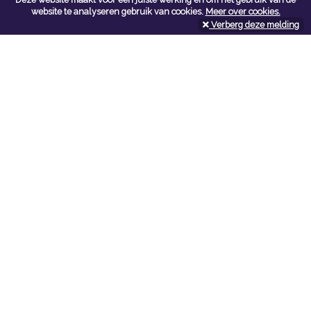
Contacteer ons
website te analyseren gebruik van cookies.
Meer over cookies.
Verberg deze melding
Kerkstoel bouwmaterialen
Leopoldlei 54
2220 Heist Op Den Berg
Tel:
015/24.47.26
Fax: 015/24.02.02
info@kerkstoel-bouwmaterialen.be
Openingsuren toonzaal
Werkdagen:
08:00 - 12:00 en 13:00 - 18:00
Zaterdag:
09:00 - 12:00
Openingsuren doe-het-zelf
Werkdagen:
07:00 - 18:00
Zaterdag:
08:00 - 16:00