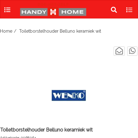
Skip
to
Toggle
Tog
content
search
navi
Home
Toiletborstelhouder Belluno keramiek wit
Toiletborstelhouder Belluno keramiek wit
Artikelcode: 9068064