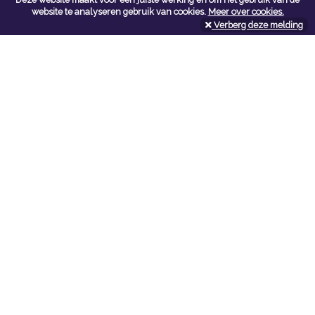
Contacteer ons
website te analyseren gebruik van cookies.
Meer over cookies.
Verberg deze melding
Kerkstoel bouwmaterialen
Leopoldlei 54
2220 Heist Op Den Berg
Tel:
015/24.47.26
Fax: 015/24.02.02
info@kerkstoel-bouwmaterialen.be
Openingsuren toonzaal
Werkdagen:
08:00 - 12:00 en 13:00 - 18:00
Zaterdag:
09:00 - 12:00
Openingsuren doe-het-zelf
Werkdagen:
07:00 - 18:00
Zaterdag:
08:00 - 16:00