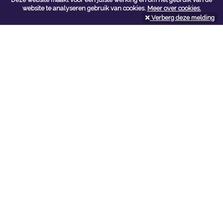
Contacteer ons
website te analyseren gebruik van cookies.
Meer over cookies.
Verberg deze melding
Kerkstoel bouwmaterialen
Leopoldlei 54
2220 Heist Op Den Berg
Tel:
015/24.47.26
Fax: 015/24.02.02
info@kerkstoel-bouwmaterialen.be
Openingsuren toonzaal
Werkdagen:
08:00 - 12:00 en 13:00 - 18:00
Zaterdag:
09:00 - 12:00
Openingsuren doe-het-zelf
Werkdagen:
07:00 - 18:00
Zaterdag:
08:00 - 16:00