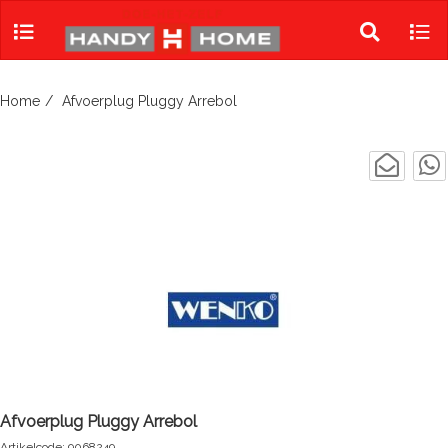
Skip
to
Toggle
Tog
content
search
navi
Home
Afvoerplug Pluggy Arrebol
Afvoerplug Pluggy Arrebol
Artikelcode: 9068249