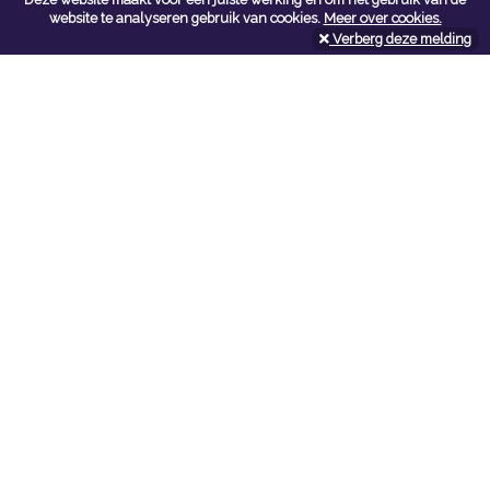
Contacteer ons
website te analyseren gebruik van cookies.
Meer over cookies.
Verberg deze melding
Kerkstoel bouwmaterialen
Leopoldlei 54
2220 Heist Op Den Berg
Tel:
015/24.47.26
Fax: 015/24.02.02
info@kerkstoel-bouwmaterialen.be
Openingsuren toonzaal
Werkdagen:
08:00 - 12:00 en 13:00 - 18:00
Zaterdag:
09:00 - 12:00
Openingsuren doe-het-zelf
Werkdagen:
07:00 - 18:00
Zaterdag:
08:00 - 16:00