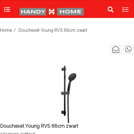
Skip
to
Toggle
Tog
content
search
navi
Home
Doucheset Young RVS 66cm zwart
Doucheset Young RVS 66cm zwart
Artikelcode: 9068506