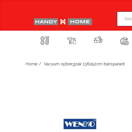
Skip
to
content
Home
Vacuum opbergzak 136x92cm transparant