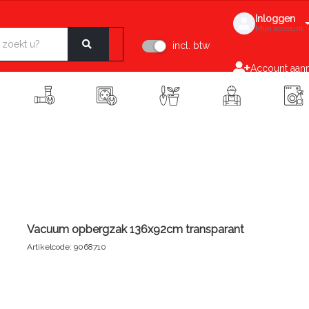
Inloggen
Mijn account
incl. btw
Account aan
Vacuum opbergzak 136x92cm transparant
Artikelcode: 9068710