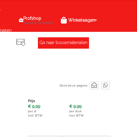
Profshop
Winkelwagen
Zakelijk bestellen
maken
Ga naar bouwmaterialen
Deel deze pagina:
Prijs
€ 9,99
€ 9,99
per
st
per
stuk
incl. BTW
incl. BTW