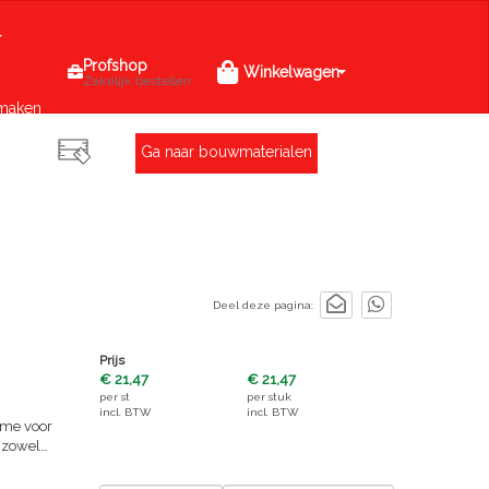
Profshop
Winkelwagen
Zakelijk bestellen
maken
Ga naar bouwmaterialen
Deel deze pagina:
Prijs
€ 21,47
€ 21,47
per
st
per
stuk
incl. BTW
incl. BTW
rame voor
 zowel
 monteren