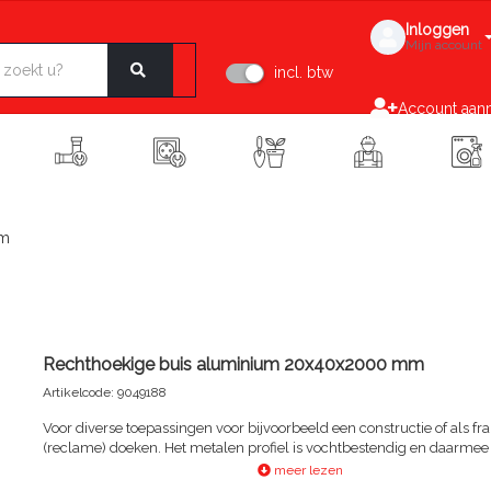
Inloggen
Mijn account
incl. btw
Account aan
mm
Rechthoekige buis aluminium 20x40x2000 mm
Artikelcode: 9049188
Voor diverse toepassingen voor bijvoorbeeld een constructie of als f
(reclame) doeken. Het metalen profiel is vochtbestendig en daarmee
binnen- als buitenshuis te gebruiken. Het profiel is, na voorboren, te
meer lezen
met schroeven. Afneembaar met vochtige doek en niet-agressief