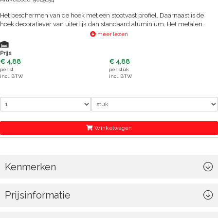
Het beschermen van de hoek met een stootvast profiel. Daarnaast is de
hoek decoratiever van uiterlijk dan standaard aluminium. Het metalen
profiel is vochtbestendig en daarmee zowel binnen- als buitenshuis te
meer lezen
gebruiken. Onder andere te bevestigen met lijm/kit. Via een lijmwijzer kun
je de juiste lijm/kit selecteren. Afneembaar met vochtige doek en niet-
Prijs
agressief schoonmaakmiddel.
€ 4,88
€ 4,88
per
st
per
stuk
incl. BTW
incl. BTW
Winkelwagen
Kenmerken
Prijsinformatie