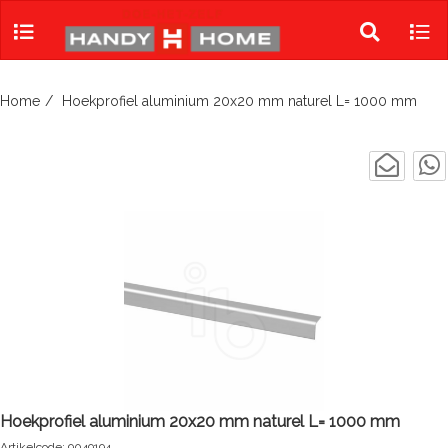
Skip
to
Toggle
Tog
content
search
navi
Home
Hoekprofiel aluminium 20x20 mm naturel L= 1000 mm
Hoekprofiel aluminium 20x20 mm naturel L= 1000 mm
Artikelcode: 9049194