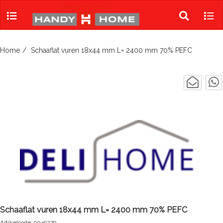
Skip
to
Toggle
Tog
content
search
navi
Home
Schaaflat vuren 18x44 mm L= 2400 mm 70% PEFC
Schaaflat vuren 18x44 mm L= 2400 mm 70% PEFC
Artikelcode: 9049279