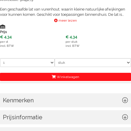
Een geschaafde lat van vurenhout, waarin kleine natuurlijke afwijkingen
voor kunnen komen. Geschikt voor toepassingen binnenshuis. De lat is
eenvoudig te zagen met een handzaag. Bevestiging kan door schroeven of
meer lezen
spijkeren. Eventuele afwerking is afhankelijk van de gebruikte
toepassing.Het hout is PEFC gecertificeerd en daarmee afkomstig uit
Prijs
duurzaam beheerde bossen.
€ 4,34
€ 4,34
per
st
per
stuk
incl. BTW
incl. BTW
Winkelwagen
Kenmerken
Prijsinformatie