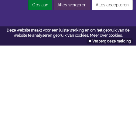
Opslaan
Alles weigeren
Alles accepteren
Contacteer ons
Deze website maakt voor een juiste werking en om het gebruik van de
website te analyseren gebruik van cookies.
Meer over cookies.
Kerkstoel bouwmaterialen
Verberg deze melding
Leopoldlei 54
2220 Heist Op Den Berg
Tel:
015/24.47.26
Fax: 015/24.02.02
info@kerkstoel-bouwmaterialen.be
Openingsuren toonzaal
Werkdagen:
08:00 - 12:00 en 13:00 - 18:00
Zaterdag:
09:00 - 12:00
Openingsuren doe-het-zelf