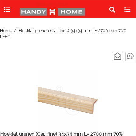
Skip
to
Toggle
Tog
content
search
navi
Home
Hoeklat grenen (Car. Pine) 34x34 mm L= 2700 mm 70%
PEFC
Hoeklat grenen (Car. Pine) 34x34 mm L= 2700 mm 70%