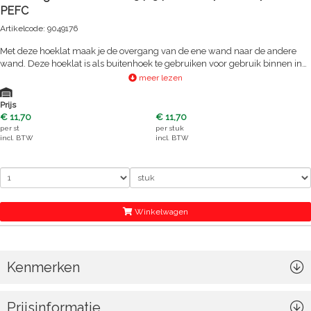
PEFC
Artikelcode: 9049176
Met deze hoeklat maak je de overgang van de ene wand naar de andere
wand. Deze hoeklat is als buitenhoek te gebruiken voor gebruik binnen in
huis. Bevestig de houten lijst met koploze spijkertjes, nietjes of montagekit.
meer lezen
We adviseren je om de hoeklat voor montage al 1 maal te gronden. Na
montage kun je aflakken in de gewenste kleur. Of kies voor een geheel
Prijs
andere afwerking na montage, bijvoorbeeld blank lakken zodat het hout
€ 11,70
€ 11,70
zichtbaar blijft. Het hout is PEFC gecertificeerd en daarmee afkomstig uit
per
st
per
stuk
duurzaam beheerde bossen.
incl. BTW
incl. BTW
Winkelwagen
Kenmerken
Prijsinformatie