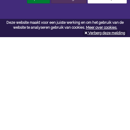
Contacteer ons
Deze website maakt voor een juiste werking en om het gebruik van de
website te analyseren gebruik van cookies.
Meer over cookies.
Kerkstoel bouwmaterialen
Verberg deze melding
Leopoldlei 54
2220 Heist Op Den Berg
Tel:
015/24.47.26
Fax: 015/24.02.02
info@kerkstoel-bouwmaterialen.be
Openingsuren toonzaal
Werkdagen:
08:00 - 12:00 en 13:00 - 18:00
Zaterdag:
09:00 - 12:00
Openingsuren doe-het-zelf
Werkdagen: