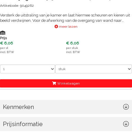
Artikelcode: 9049262
Versterk de uitstraling van je kamer en laat hiermee scheuren en kieren uit
beeld verdwijnen. Voor de afwerking van de overgang van wand naar
plafond. Voor gebruik binnen in huis. Bevestig de houten lijst met koploze
meer lezen
spijkertjes, nietjes of montagekit. We adviseren je om de plafondlijst voor
montage al 1 maal te gronden. Na montage kun je aflakken in de gewenste
Prijs
kleur. Of kies voor een geheel andere afwerking na montage, bijvoorbeeld
€ 6,06
€ 6,06
blank lakken zodat het hout zichtbaar blijft. Het hout is PEFC gecertificeerd
per
st
per
stuk
en daarmee afkomstig uit duurzaam beheerde bossen.
incl. BTW
incl. BTW
Winkelwagen
Kenmerken
Prijsinformatie